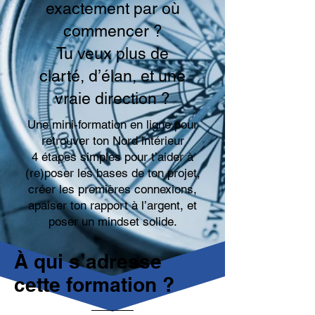
exactement par où
commencer ?
Tu veux plus de
clarté, d’élan, et une
vraie direction ?
Une mini-formation en ligne pour
retrouver ton Nord intérieur
4 étapes simples pour t’aider à
(re)poser les bases de ton projet,
créer les premières connexions,
apaiser ton rapport à l’argent, et
poser un mindset solide.
À qui s’adresse
cette formation ?